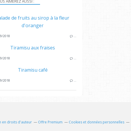
US AIMEREZ AUSSI :
lade de fruits au sirop à la fleur
d'oranger
9/2018
…
Tiramisu aux fraises
9/2018
…
Tiramisu café
9/2018
…
 en droits d'auteur
Offre Premium
Cookies et données personnelles