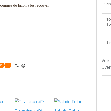
pommes de façon à les recouvrir.
TO
BL
À 
Voir 
st
0
Over
Tiramisu café
Salade Tolar