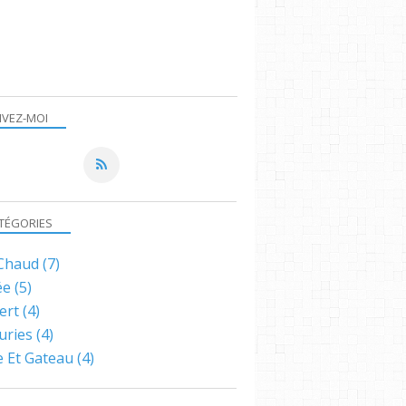
IVEZ-MOI
TÉGORIES
 Chaud
(7)
ée
(5)
ert
(4)
uries
(4)
e Et Gateau
(4)