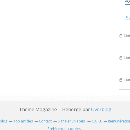
VO
Sa
23/0
23/0
21/0
Thème Magazine - Hébergé par
Overblog
rblog
Top articles
Contact
Signaler un abus
C.G.U.
Rémunération
Préférences cookies