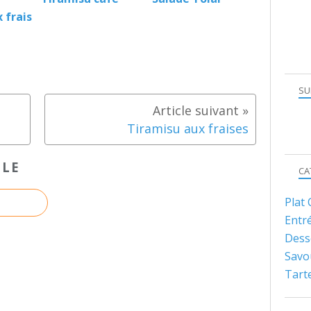
 frais
SU
Tiramisu aux fraises
CLE
CA
Plat
Entr
Dess
Savo
Tart