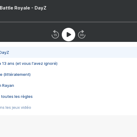
 Battle Royale - DayZ
 DayZ
 a 13 ans (et vous l'avez ignoré)
e (littéralement)
im Rayan
 toutes les règles
s les jeux vidéo
us choquant de Rockstar ? - Le scandale BULLY
e plus moche de Steam