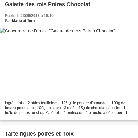
Galette des rois Poires Chocolat
Publié le 23/09/2018 à 16:10
Par
Marie et Tony
Ingrédients: - 2 pâtes feuilletées - 125 g de poudre d'amandes - 100g de
beurre pommade - 100g de sucre - 3 œufs - 75g de chocolat pâtissier - 1
boîte de poires au sirop Matériel : - 1 eminceur - 1 planche à découper - 1
cuillère en bois - 2 bols - 1...
Tarte figues poires et noix