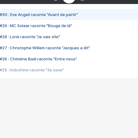
#30 : Eve Angeli raconte "Avant de partir"
#29 : MC Solaar raconte "Bouge de là"
28 : Lorie raconte "Je vais vite"
#27 : Christophe Willem raconte "Jacques a dit"
#26 : Chimène Badi raconte "Entre nous"
#25 : Indochine raconte "3e sexe"
#24 : Zaho raconte "C'est chelou"
#23 : Patrick Bruel raconte "Au café des délices"
#22 : Kyo raconte "Le chemin"
#21 : Nolwenn Leroy raconte "Cassé"
#20 : Patrick Hernandez raconte "Born to be alive"
#19 : Lorie raconte "Près de moi"